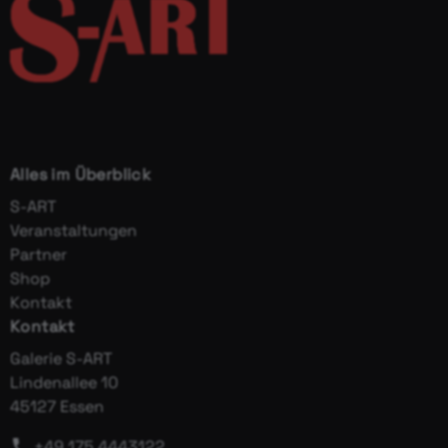
Alles im Überblick
S-ART
Veranstaltungen
Partner
Shop
Kontakt
Kontakt
Galerie S-ART
Lindenallee 10
45127 Essen
+49 175 4443122