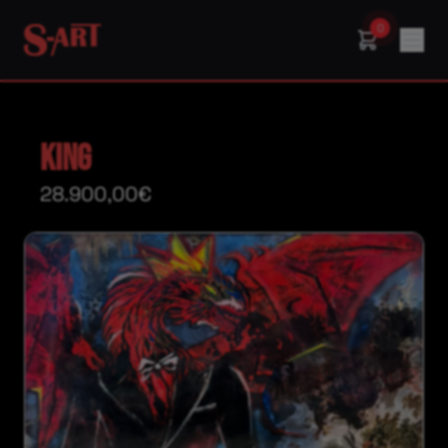
0
King
28.900,00€