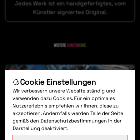
Jedes Werk ist ein handgefertigtes, vom
Künstler signiertes Original.
Weitere
kunstwerke
Cookie Einstellungen
Wir verbessern unsere Website ständig und
verwenden dazu Cookies. Für ein optimales
Nutzererlebnis empfehlen wir Ihnen, diese zu
akzeptieren. Andernfalls werden Teile der Seite
gemäß den Datenschutzbestimmungen in der
Darstellung deaktiviert.