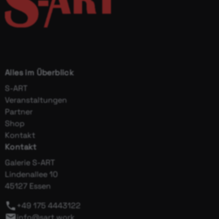
Alles im Überblick
S-ART
Veranstaltungen
Partner
Shop
Kontakt
Kontakt
Galerie S-ART
Lindenallee 10
45127 Essen
+49 175 4443122
info@sart.work