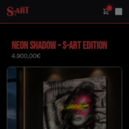
0
NEON SHADOW – S-ART EDITION
4.900,00€