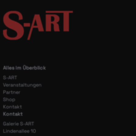
Alles im Überblick
S-ART
Veranstaltungen
Partner
Shop
Kontakt
Kontakt
Galerie S-ART
Lindenallee 10