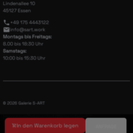
Lindenallee 10
45127 Essen
+49 175 4443122
info@sart.work
Montags bis Freitags:
8.00 bis 18:30 Uhr
Samstags:
10:00 bis 15:30 Uhr
© 2026 Galerie S-ART
Impressum
Datenschutz
Widerrufsrecht
In den Warenkorb legen
ANFRAGE